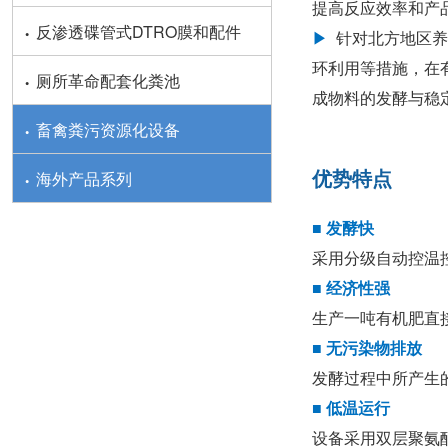
提高反应效率和产
·
反渗透碟管式DTRO膜和配件
▶
针对北方地区养
环利用等措施，在
·
厕所革命配套化粪池
成物料的发酵与稳
·
畜禽粪污资源化设备
·
优势特点
海外产品系列
■ 发酵快
采用分级自动控温控
■ 经济性强
生产一吨有机肥直接
■ 无污染物排放
发酵过程中所产生
■ 低温运行
设备采用双层聚氨